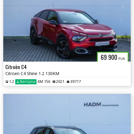
69 900
PLN
Citroën C4
Citroen C4 Shine 1.2 130KM
1.2
Benzyna
KM 156
2021
39717