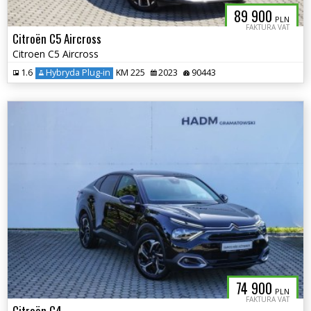
89 900
PLN
FAKTURA VAT
Citroën C5 Aircross
Citroen C5 Aircross
1.6
Hybryda Plug-in
KM 225
2023
90443
74 900
PLN
FAKTURA VAT
Citroën C4