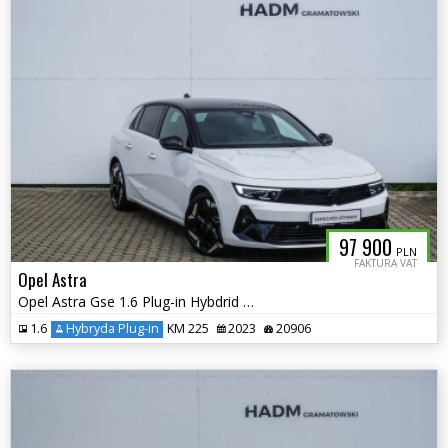
97 900
PLN
FAKTURA VAT
Opel Astra
Opel Astra Gse 1.6 Plug-in Hybdrid 225KM
1.6
Hybryda Plug-in
KM 225
2023
20906