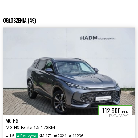
OGŁOSZENIA (49)
112 900
PLN
FAKTURA VAT
MG HS
MG HS Excite 1.5 170KM
1.5
Benzyna
KM 173
2024
11296