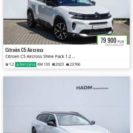
79 900
PLN
FAKTURA VAT
Citroën C5 Aircross
Citroen C5 Aircross Shine Pack 1.2 130KM
1.2
Benzyna
KM 130
2023
23766