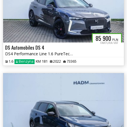
85 900
PLN
FAKTURA VAT
DS Automobiles DS 4
DS4 Performance Line 1.6 PureTech 180KM
1.6
Benzyna
KM 181
2022
73365