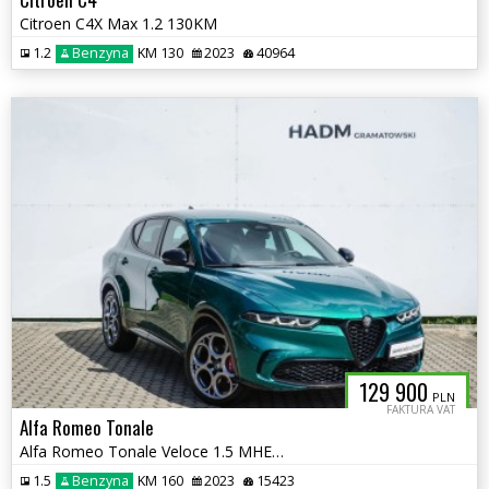
Citroen C4X Max 1.2 130KM
1.2
Benzyna
KM 130
2023
40964
129 900
PLN
FAKTURA VAT
Alfa Romeo Tonale
Alfa Romeo Tonale Veloce 1.5 MHEV 160KM
1.5
Benzyna
KM 160
2023
15423