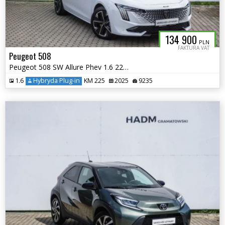
134 900
PLN
FAKTURA VAT
Peugeot 508
Peugeot 508 SW Allure Phev 1.6 225KM
1.6
Hybryda Plug-in
KM 225
2025
9235