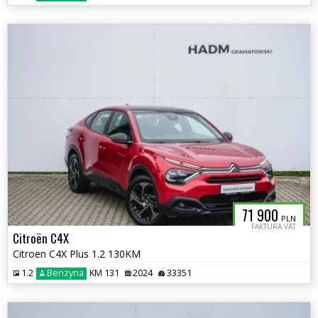
71 900
PLN
FAKTURA VAT
Citroën C4X
Citroen C4X Plus 1.2 130KM
1.2
Benzyna
KM 131
2024
33351