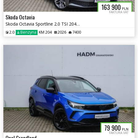
163 900
PLN
FAKTURA VAT
Skoda Octavia
Skoda Octavia Sportline 2.0 TSI 204KM DSG 4X4
2.0
Benzyna
KM 204
2026
7400
79 900
PLN
FAKTURA VAT
Opel Grandland