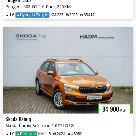
Peugeot 508 GT 1.6 Phev 225KM
1.6
Hybryda Plug-in
KM 225
2023
35417
84 900
PLN
Skoda Kamiq
Skoda Kamiq Seletcion 1.0TSI DSG
1.0
Benzyna
KM 115
2024
48082