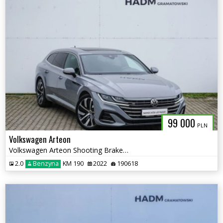
99 000
PLN
Volkswagen Arteon
Volkswagen Arteon Shooting Brake R-line 2.0 TSI 190 KM DSG
2.0
Benzyna
KM 190
2022
190618