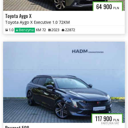
64 900
PLN
Toyota Aygo X
Toyota Aygo X Executive 1.0 72KM
1.0
Benzyna
KM 72
2023
22872
117 900
PLN
FAKTURA VAT
Peugeot 508