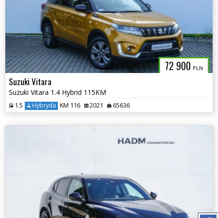
72 900
PLN
Suzuki Vitara
Suzuki Vitara 1.4 Hybrid 115KM
1.5
Hybryda
KM 116
2021
65636