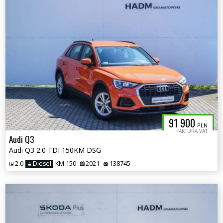
91 900
PLN
FAKTURA VAT
Audi Q3
Audi Q3 2.0 TDI 150KM DSG
2.0
Diesel
KM 150
2021
138745