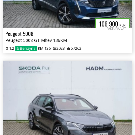
106 900
PLN
FAKTURA VAT
Peugeot 5008
Peugeot 5008 GT Mhev 136KM
1.2
Benzyna
KM 136
2023
57262