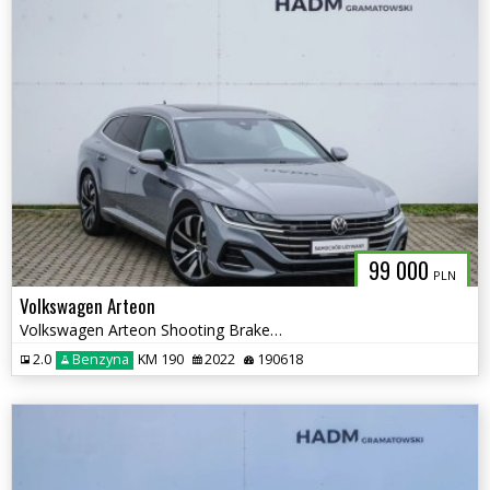
99 000
PLN
Volkswagen Arteon
Volkswagen Arteon Shooting Brake R-line 2.0 TSI 190 KM DSG
2.0
Benzyna
KM 190
2022
190618