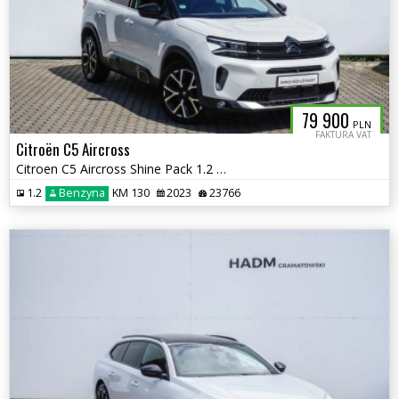
79 900
PLN
FAKTURA VAT
Citroën C5 Aircross
Citroen C5 Aircross Shine Pack 1.2 130KM
1.2
Benzyna
KM 130
2023
23766