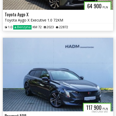
64 900
PLN
Toyota Aygo X
Toyota Aygo X Executive 1.0 72KM
1.0
Benzyna
KM 72
2023
22872
117 900
PLN
FAKTURA VAT
Peugeot 508