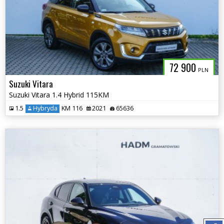
72 900
PLN
Suzuki Vitara
Suzuki Vitara 1.4 Hybrid 115KM
1.5
Hybryda
KM 116
2021
65636