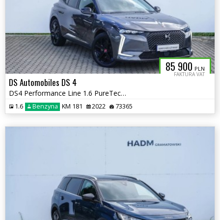
85 900
PLN
FAKTURA VAT
DS Automobiles DS 4
DS4 Performance Line 1.6 PureTech 180KM
1.6
Benzyna
KM 181
2022
73365