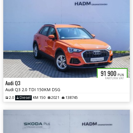
91 900
PLN
FAKTURA VAT
Audi Q3
Audi Q3 2.0 TDI 150KM DSG
2.0
Diesel
KM 150
2021
138745