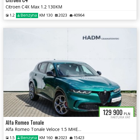
Citroen C4X Max 1.2 130KM
1.2
Benzyna
KM 130
2023
40964
129 900
PLN
FAKTURA VAT
Alfa Romeo Tonale
Alfa Romeo Tonale Veloce 1.5 MHEV 160KM
1.5
Benzyna
KM 160
2023
15423