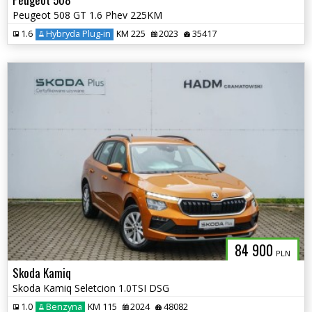
Peugeot 508 GT 1.6 Phev 225KM
1.6
Hybryda Plug-in
KM 225
2023
35417
84 900
PLN
Skoda Kamiq
Skoda Kamiq Seletcion 1.0TSI DSG
1.0
Benzyna
KM 115
2024
48082