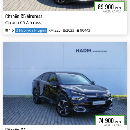
89 900
PLN
FAKTURA VAT
Citroën C5 Aircross
Citroen C5 Aircross
1.6
Hybryda Plug-in
KM 225
2023
90443
74 900
PLN
FAKTURA VAT
Citroën C4