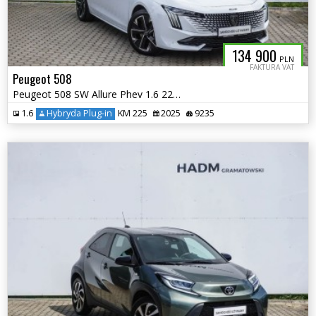
134 900
PLN
FAKTURA VAT
Peugeot 508
Peugeot 508 SW Allure Phev 1.6 225KM
1.6
Hybryda Plug-in
KM 225
2025
9235