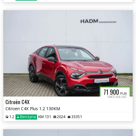
71 900
PLN
FAKTURA VAT
Citroën C4X
Citroen C4X Plus 1.2 130KM
1.2
Benzyna
KM 131
2024
33351