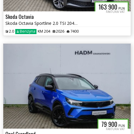
163 900
PLN
FAKTURA VAT
Skoda Octavia
Skoda Octavia Sportline 2.0 TSI 204KM DSG 4X4
2.0
Benzyna
KM 204
2026
7400
79 900
PLN
FAKTURA VAT
Opel Grandland