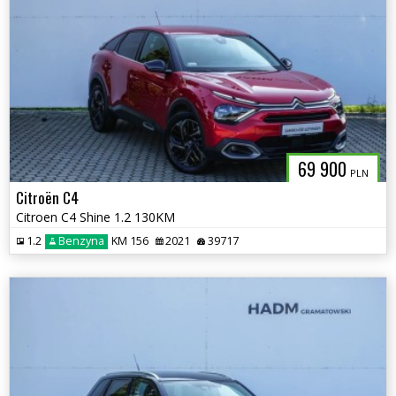
69 900
PLN
Citroën C4
Citroen C4 Shine 1.2 130KM
1.2
Benzyna
KM 156
2021
39717