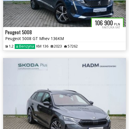
106 900
PLN
FAKTURA VAT
Peugeot 5008
Peugeot 5008 GT Mhev 136KM
1.2
Benzyna
KM 136
2023
57262