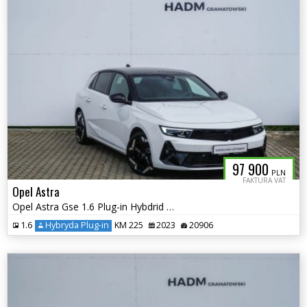
97 900
PLN
FAKTURA VAT
Opel Astra
Opel Astra Gse 1.6 Plug-in Hybdrid 225KM
1.6
Hybryda Plug-in
KM 225
2023
20906