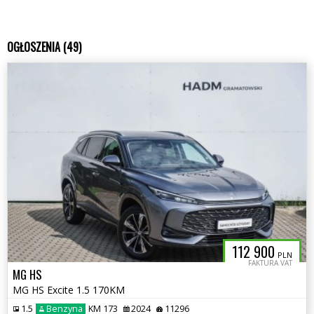
OGŁOSZENIA (49)
112 900
PLN
FAKTURA VAT
MG HS
MG HS Excite 1.5 170KM
1.5
Benzyna
KM 173
2024
11296