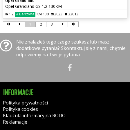
Opel Grandland GS 1.2 130KM
1.2
Benzyna
KM 130
2023
33013
1
2
3
Nie znalazłeś tego czego szukasz lub masz
dodatkowe pytania? Skontaktuj się z nami, chętnie
odpowiemy na Twoje pytania.
INFORMACJE
Polityka prywatności
Polityka cookies
Klauzula informacyjna RODO
Reklamacje